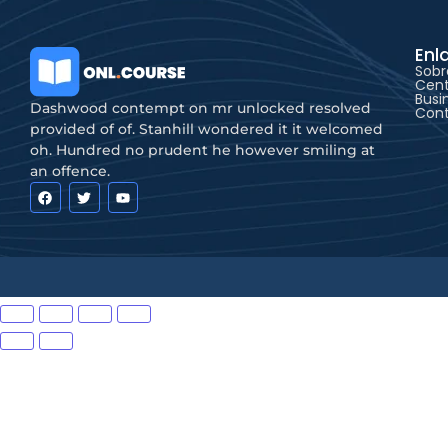
Enl
Sobr
Cent
Busi
Dashwood contempt on mr unlocked resolved
Con
provided of of. Stanhill wondered it it welcomed
oh. Hundred no prudent he however smiling at
an offence.