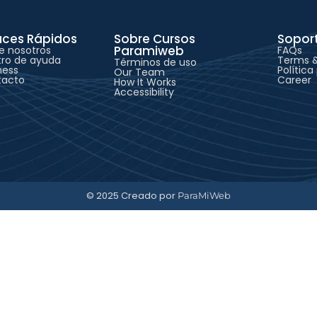
aces Rápidos
Sobre Cursos
Sopor
Paramiweb
e nosotros
FAQs
ro de ayuda
Terms &
Términos de uso
ness
Política
Our Team
tacto
Career
How It Works
Accessibility
© 2025 Creado por
ParaMiWeb