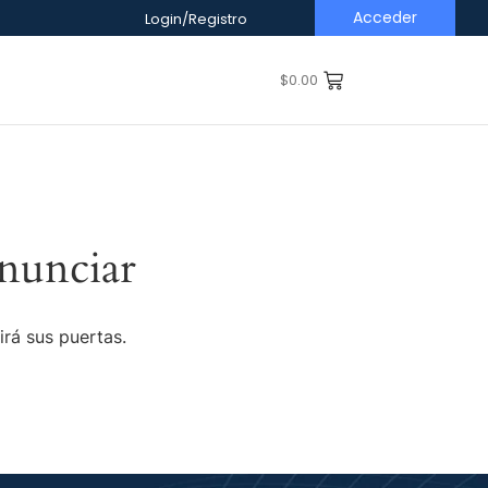
Acceder
Login/Registro
$
0.00
nunciar
irá sus puertas.