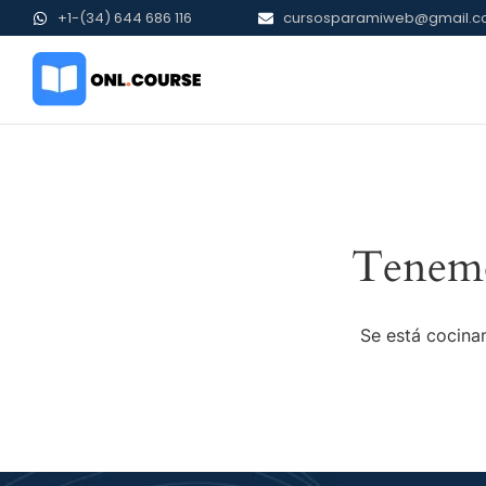
+1-(34) 644 686 116
cursosparamiweb@gmail.
Tenemo
Se está cocinan